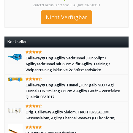
Zuletzt aktualisiert am: 9. August 2026 09:01
Nicht Verfügbar
Bestseller
Callieway® Dog Agility Sacktunnel „Fun&Slip“ /
Agilitysacktunnel mit 60cmØ für Agility Training /
Welpentraining inklusive 2x Stützsandsäcke
Callieway® Dog Agility Tunnel „Fun“ gelb NEU / Agi
Tunnel FUN 5m lang / 60cmØ Agility Gerät – verstärkte
Qualität 08/2017
Orig. Callieway Agility Slalom, TRICHTERSLALOM,
Gassenslalom, Agility Channel Weaves (FCI konform)