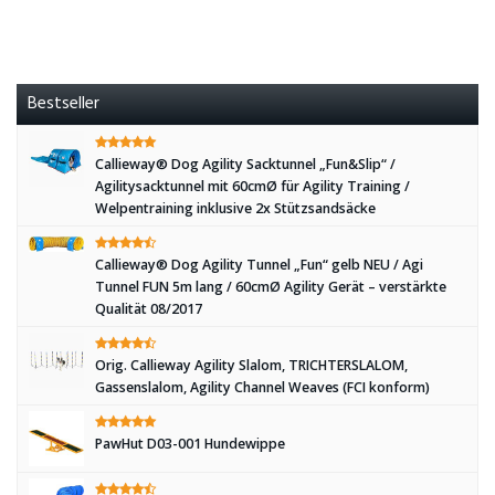
Bestseller
Callieway® Dog Agility Sacktunnel „Fun&Slip“ /
Agilitysacktunnel mit 60cmØ für Agility Training /
Welpentraining inklusive 2x Stützsandsäcke
Callieway® Dog Agility Tunnel „Fun“ gelb NEU / Agi
Tunnel FUN 5m lang / 60cmØ Agility Gerät – verstärkte
Qualität 08/2017
Orig. Callieway Agility Slalom, TRICHTERSLALOM,
Gassenslalom, Agility Channel Weaves (FCI konform)
PawHut D03-001 Hundewippe