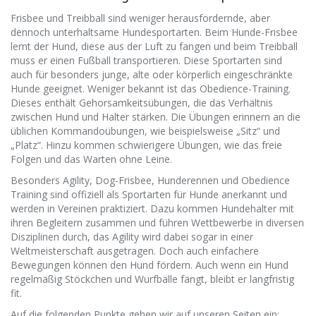
Frisbee und Treibball sind weniger herausfordernde, aber
dennoch unterhaltsame Hundesportarten. Beim Hunde-Frisbee
lernt der Hund, diese aus der Luft zu fangen und beim Treibball
muss er einen Fußball transportieren. Diese Sportarten sind
auch für besonders junge, alte oder körperlich eingeschränkte
Hunde geeignet. Weniger bekannt ist das Obedience-Training.
Dieses enthält Gehorsamkeitsübungen, die das Verhältnis
zwischen Hund und Halter stärken. Die Übungen erinnern an die
üblichen Kommandoübungen, wie beispielsweise „Sitz“ und
„Platz“. Hinzu kommen schwierigere Übungen, wie das freie
Folgen und das Warten ohne Leine.
Besonders Agility, Dog-Frisbee, Hunderennen und Obedience
Training sind offiziell als Sportarten für Hunde anerkannt und
werden in Vereinen praktiziert. Dazu kommen Hundehalter mit
ihren Begleitern zusammen und führen Wettbewerbe in diversen
Disziplinen durch, das Agility wird dabei sogar in einer
Weltmeisterschaft ausgetragen. Doch auch einfachere
Bewegungen können den Hund fördern. Auch wenn ein Hund
regelmäßig Stöckchen und Wurfbälle fängt, bleibt er langfristig
fit.
Auf die folgenden Punkte gehen wir auf unseren Seiten ein: