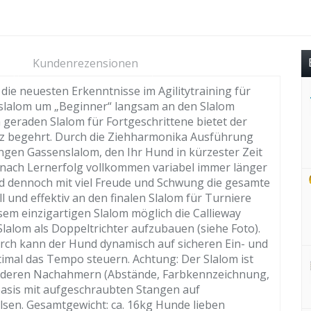
Kundenrezensionen
die neuesten Erkenntnisse im Agilitytraining für
nslalom um „Beginner“ langsam an den Slalom
geraden Slalom für Fortgeschrittene bietet der
erz begehrt. Durch die Ziehharmonika Ausführung
ngen Gassenslalom, den Ihr Hund in kürzester Zeit
 nach Lernerfolg vollkommen variabel immer länger
rd dennoch mit viel Freude und Schwung die gesamte
 und effektiv an den finalen Slalom für Turniere
sem einzigartigen Slalom möglich die Callieway
lalom als Doppeltrichter aufzubauen (siehe Foto).
rch kann der Hund dynamisch auf sicheren Ein- und
imal das Tempo steuern. Achtung: Der Slalom ist
 anderen Nachahmern (Abstände, Farbkennzeichnung,
lbasis mit aufgeschraubten Stangen auf
lsen. Gesamtgewicht: ca. 16kg Hunde lieben