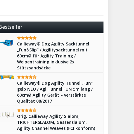
Bestseller
Callieway® Dog Agility Sacktunnel
„Fun&Slip“ / Agilitysacktunnel mit
60cmØ für Agility Training /
Welpentraining inklusive 2x
Stützsandsäcke
Callieway® Dog Agility Tunnel „Fun“
gelb NEU / Agi Tunnel FUN 5m lang /
60cmØ Agility Gerät – verstärkte
Qualität 08/2017
Orig. Callieway Agility Slalom,
TRICHTERSLALOM, Gassenslalom,
Agility Channel Weaves (FCI konform)