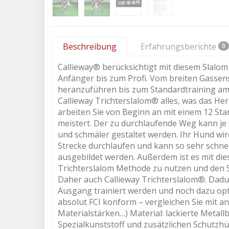
Beschreibung
Erfahrungsberichte
0
Callieway® berücksichtigt mit diesem Slalom 
Anfänger bis zum Profi. Vom breiten Gasse
heranzuführen bis zum Standardtraining am 
Callieway Trichterslalom® alles, was das H
arbeiten Sie von Beginn an mit einem 12 Sta
meistert. Der zu durchlaufende Weg kann je
und schmäler gestaltet werden. Ihr Hund wi
Strecke durchlaufen und kann so sehr schnell
ausgebildet werden. Außerdem ist es mit die
Trichterslalom Methode zu nutzen und den S
Daher auch Callieway Trichterslalom®. Dadu
Ausgang trainiert werden und noch dazu opt
absolut FCI konform – vergleichen Sie mit
Materialstärken…) Material: lackierte Metal
Spezialkunststoff und zusätzlichen Schutzhü