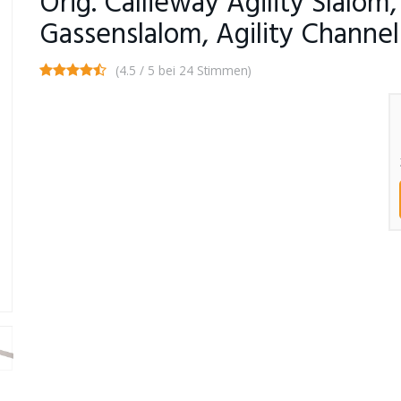
Orig. Callieway Agility Slal
Gassenslalom, Agility Channe
(4.5 / 5 bei 24 Stimmen)