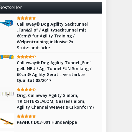
Bestseller
Callieway® Dog Agility Sacktunnel
„Fun&Slip“ / Agilitysacktunnel mit
60cmØ für Agility Training /
Welpentraining inklusive 2x
Stützsandsäcke
Callieway® Dog Agility Tunnel „Fun“
gelb NEU / Agi Tunnel FUN 5m lang /
60cmØ Agility Gerät – verstärkte
Qualität 08/2017
Orig. Callieway Agility Slalom,
TRICHTERSLALOM, Gassenslalom,
Agility Channel Weaves (FCI konform)
PawHut D03-001 Hundewippe