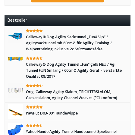
Bestseller
Callieway® Dog Agility Sacktunnel „Fun&Slip“ /
Agilitysacktunnel mit 60cmØ für Agility Training /
Welpentraining inklusive 2x Stützsandsäcke
Callieway® Dog Agility Tunnel „Fun“ gelb NEU / Agi
Tunnel FUN 5m lang / 60cmØ Agility Gerät – verstärkte
Qualität 08/2017
Orig. Callieway Agility Slalom, TRICHTERSLALOM,
Gassenslalom, Agility Channel Weaves (FCI konform)
PawHut D03-001 Hundewippe
Yahee Hunde Agility Tunnel Hundetunnel Spieltunnel